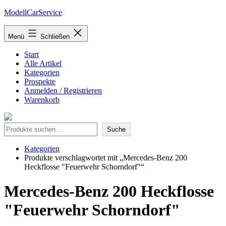
Zum
ModellCarService
Inhalt
springen
Menü
Schließen
Start
Alle Artikel
Kategorien
Prospekte
Anmelden / Registrieren
Warenkorb
Suche
Suche
Kategorien
Produkte verschlagwortet mit „Mercedes-Benz 200
Heckflosse "Feuerwehr Schorndorf"“
Mercedes-Benz 200 Heckflosse
"Feuerwehr Schorndorf"