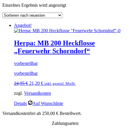
Einzelnes Ergebnis wird angezeigt
Angebot!
Herpa: MB 200 Heckflosse
„Feuerwehr Schorndorf“
vorbestellbar
vorbestellbar
Ursprünglicher
Aktueller
24,95
€
21,20
€
inkl. gesetzl. MwSt.
Preis
Preis
zzgl.
Versandkosten
war:
ist:
24,95 €
21,20 €.
Details
Auf Wunschliste
Versandkostenfrei ab 250,00 € Bestellwert.
Zahlungsarten: