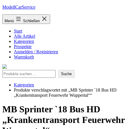
Zum
ModellCarService
Inhalt
springen
Menü
Schließen
Start
Alle Artikel
Kategorien
Prospekte
Anmelden / Registrieren
Warenkorb
Suche
Suche
Kategorien
Produkte verschlagwortet mit „MB Sprinter `18 Bus HD
„Krankentransport Feuerwehr Wuppertal““
MB Sprinter `18 Bus HD
„Krankentransport Feuerwehr