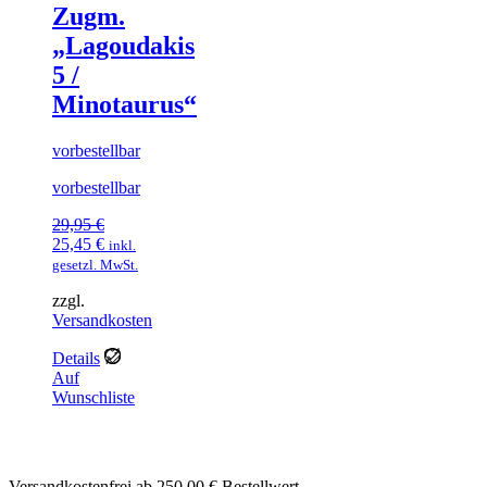
Zugm.
„Lagoudakis
5 /
Minotaurus“
vorbestellbar
vorbestellbar
29,95
€
Ursprünglicher
Aktueller
25,45
€
inkl.
Preis
Preis
gesetzl. MwSt.
war:
ist:
zzgl.
29,95 €
25,45 €.
Versandkosten
Details
Auf
Wunschliste
Versandkostenfrei ab 250,00 € Bestellwert.