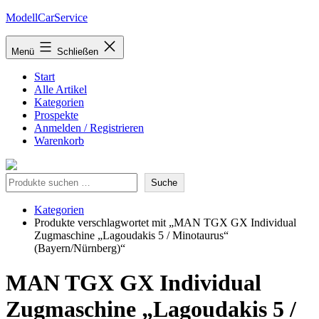
Zum
ModellCarService
Inhalt
springen
Menü
Schließen
Start
Alle Artikel
Kategorien
Prospekte
Anmelden / Registrieren
Warenkorb
Suche
Suche
Kategorien
Produkte verschlagwortet mit „MAN TGX GX Individual
Zugmaschine „Lagoudakis 5 / Minotaurus“
(Bayern/Nürnberg)“
MAN TGX GX Individual
Zugmaschine „Lagoudakis 5 /