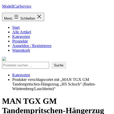
Zum
ModellCarService
Inhalt
springen
Menü
Schließen
Start
Alle Artikel
Kategorien
Prospekte
Anmelden / Registrieren
Warenkorb
Suche
Suche
Kategorien
Produkte verschlagwortet mit „MAN TGX GM
Tandempritschen-Hängerzug „HS Schoch“ (Baden-
Württemberg/Lauchheim)“
MAN TGX GM
Tandempritschen-Hängerzug