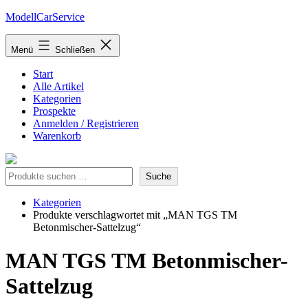
Zum
ModellCarService
Inhalt
springen
Menü
Schließen
Start
Alle Artikel
Kategorien
Prospekte
Anmelden / Registrieren
Warenkorb
Suche
Suche
Kategorien
Produkte verschlagwortet mit „MAN TGS TM
Betonmischer-Sattelzug“
MAN TGS TM Betonmischer-
Sattelzug