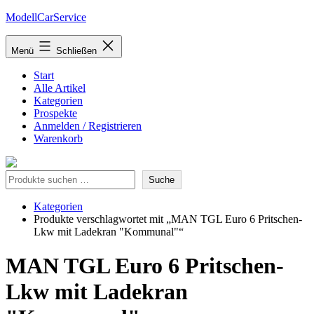
Zum
ModellCarService
Inhalt
springen
Menü
Schließen
Start
Alle Artikel
Kategorien
Prospekte
Anmelden / Registrieren
Warenkorb
Suche
Suche
Kategorien
Produkte verschlagwortet mit „MAN TGL Euro 6 Pritschen-
Lkw mit Ladekran "Kommunal"“
MAN TGL Euro 6 Pritschen-
Lkw mit Ladekran