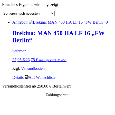
Einzelnes Ergebnis wird angezeigt
Angebot!
Brekina: MAN 450 HA LF 16 „FW
Berlin“
lieferbar
Ursprünglicher
Aktueller
27,95
€
23,75
€
inkl. gesetzl. MwSt.
Preis
Preis
zzgl.
Versandkosten
war:
ist:
27,95 €
23,75 €.
Details
Auf Wunschliste
Versandkostenfrei ab 250,00 € Bestellwert.
Zahlungsarten: