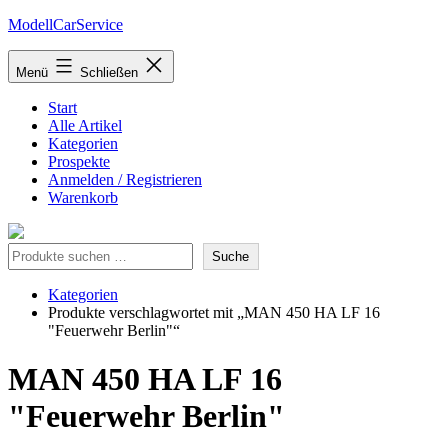
Zum
ModellCarService
Inhalt
springen
Menü
Schließen
Start
Alle Artikel
Kategorien
Prospekte
Anmelden / Registrieren
Warenkorb
Suche
Suche
Kategorien
Produkte verschlagwortet mit „MAN 450 HA LF 16
"Feuerwehr Berlin"“
MAN 450 HA LF 16
"Feuerwehr Berlin"