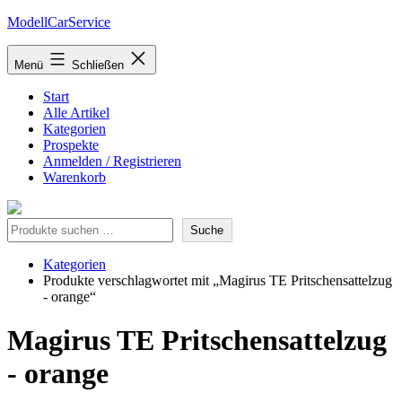
Zum
ModellCarService
Inhalt
springen
Menü
Schließen
Start
Alle Artikel
Kategorien
Prospekte
Anmelden / Registrieren
Warenkorb
Suche
Suche
Kategorien
Produkte verschlagwortet mit „Magirus TE Pritschensattelzug
- orange“
Magirus TE Pritschensattelzug
- orange