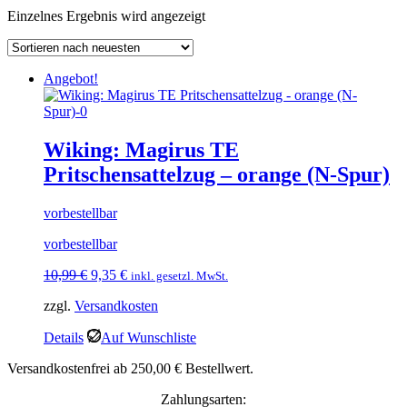
Einzelnes Ergebnis wird angezeigt
Angebot!
Wiking: Magirus TE
Pritschensattelzug – orange (N-Spur)
vorbestellbar
vorbestellbar
Ursprünglicher
Aktueller
10,99
€
9,35
€
inkl. gesetzl. MwSt.
Preis
Preis
zzgl.
Versandkosten
war:
ist:
10,99 €
9,35 €.
Details
Auf Wunschliste
Versandkostenfrei ab 250,00 € Bestellwert.
Zahlungsarten: