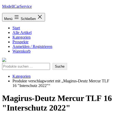
Zum
ModellCarService
Inhalt
springen
Menü
Schließen
Start
Alle Artikel
Kategorien
Prospekte
Anmelden / Registrieren
Warenkorb
Suche
Suche
Kategorien
Produkte verschlagwortet mit „Magirus-Deutz Mercur TLF
16 "Interschutz 2022"“
Magirus-Deutz Mercur TLF 16
"Interschutz 2022"