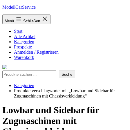
Zum
ModellCarService
Inhalt
springen
Menü
Schließen
Start
Alle Artikel
Kategorien
Prospekte
Anmelden / Registrieren
Warenkorb
Suche
Suche
Kategorien
Produkte verschlagwortet mit „Lowbar und Sidebar für
Zugmaschinen mit Chassisverkleidung“
Lowbar und Sidebar für
Zugmaschinen mit