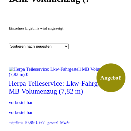
Einzelnes Ergebnis wird angezeigt
Angebot!
Herpa Teileservice: Lkw-Fahrgestell
MB Volumenzug (7,82 m)
vorbestellbar
vorbestellbar
U
A
12,95
€
10,99
€
inkl. gesetzl. MwSt.
r
k