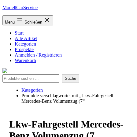
Zum
ModellCarService
Inhalt
springen
Menü
Schließen
Start
Alle Artikel
Kategorien
Prospekte
Anmelden / Registrieren
Warenkorb
Suche
Suche
Kategorien
Produkte verschlagwortet mit „Lkw-Fahrgestell
Mercedes-Benz Volumenzug (7“
Lkw-Fahrgestell Mercedes-
Benz Volumenzug (7