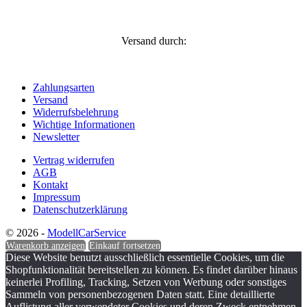
Versand durch:
Zahlungsarten
Versand
Widerrufsbelehrung
Wichtige Informationen
Newsletter
Vertrag widerrufen
AGB
Kontakt
Impressum
Datenschutzerklärung
© 2026 -
ModellCarService
Warenkorb anzeigen
Einkauf fortsetzen
Diese Website benutzt ausschließlich essentielle Cookies, um die
Shopfunktionalität bereitstellen zu können. Es findet darüber hinaus
keinerlei Profiling, Tracking, Setzen von Werbung oder sonstiges
Sammeln von personenbezogenen Daten statt. Eine detaillierte
Auflistung aller verwendeter Cookies und deren Zweck entnehmen