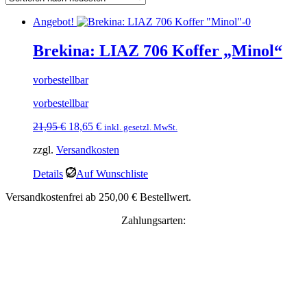
Angebot!
Brekina: LIAZ 706 Koffer „Minol“
vorbestellbar
vorbestellbar
Ursprünglicher
Aktueller
21,95
€
18,65
€
inkl. gesetzl. MwSt.
Preis
Preis
zzgl.
Versandkosten
war:
ist:
21,95 €
18,65 €.
Details
Auf Wunschliste
Versandkostenfrei ab 250,00 € Bestellwert.
Zahlungsarten: