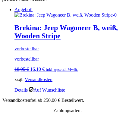
Angebot!
Brekina: Jeep Wagoneer B, weiß,
Wooden Stripe
vorbestellbar
vorbestellbar
Ursprünglicher
Aktueller
18,95
€
16,10
€
inkl. gesetzl. MwSt.
Preis
Preis
zzgl.
Versandkosten
war:
ist:
18,95 €
16,10 €.
Details
Auf Wunschliste
Versandkostenfrei ab 250,00 € Bestellwert.
Zahlungsarten: