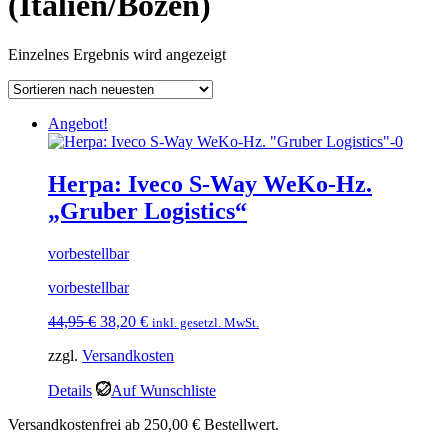
(Italien/Bozen)
Einzelnes Ergebnis wird angezeigt
Angebot!
Herpa: Iveco S-Way WeKo-Hz.
„Gruber Logistics“
vorbestellbar
vorbestellbar
Ursprünglicher
Aktueller
44,95
€
38,20
€
inkl. gesetzl. MwSt.
Preis
Preis
zzgl.
Versandkosten
war:
ist:
44,95 €
38,20 €.
Details
Auf Wunschliste
Versandkostenfrei ab 250,00 € Bestellwert.