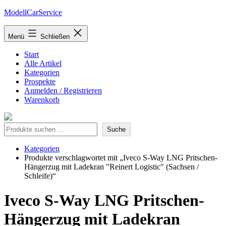
Zum
ModellCarService
Inhalt
springen
Menü
Schließen
Start
Alle Artikel
Kategorien
Prospekte
Anmelden / Registrieren
Warenkorb
Suche
Suche
Kategorien
Produkte verschlagwortet mit „Iveco S-Way LNG Pritschen-
Hängerzug mit Ladekran "Reinert Logistic" (Sachsen /
Schleife)“
Iveco S-Way LNG Pritschen-
Hängerzug mit Ladekran