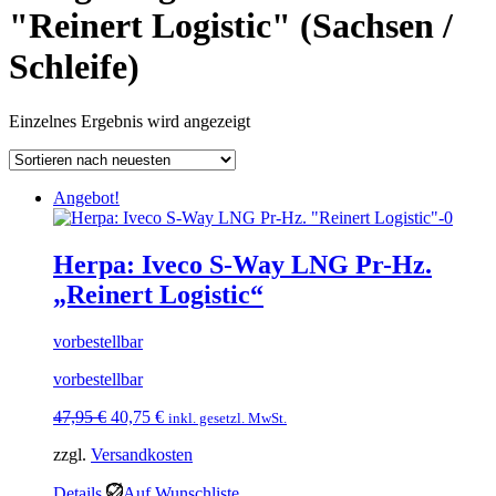
"Reinert Logistic" (Sachsen /
Schleife)
Einzelnes Ergebnis wird angezeigt
Angebot!
Herpa: Iveco S-Way LNG Pr-Hz.
„Reinert Logistic“
vorbestellbar
vorbestellbar
Ursprünglicher
Aktueller
47,95
€
40,75
€
inkl. gesetzl. MwSt.
Preis
Preis
zzgl.
Versandkosten
war:
ist:
47,95 €
40,75 €.
Details
Auf Wunschliste