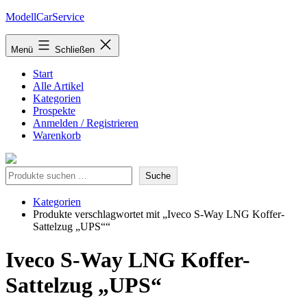
Zum
ModellCarService
Inhalt
springen
Menü
Schließen
Start
Alle Artikel
Kategorien
Prospekte
Anmelden / Registrieren
Warenkorb
Suche
Suche
Kategorien
Produkte verschlagwortet mit „Iveco S-Way LNG Koffer-
Sattelzug „UPS““
Iveco S-Way LNG Koffer-
Sattelzug „UPS“