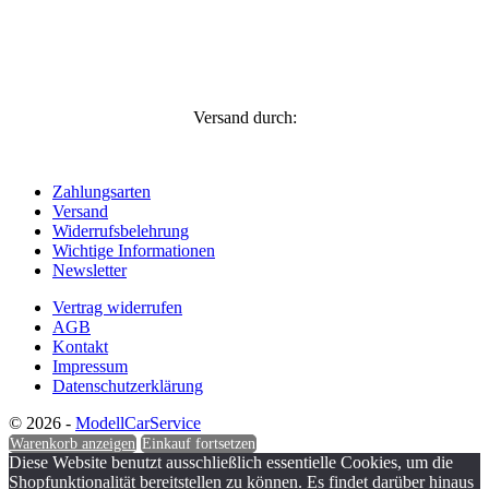
Versand durch:
Zahlungsarten
Versand
Widerrufsbelehrung
Wichtige Informationen
Newsletter
Vertrag widerrufen
AGB
Kontakt
Impressum
Datenschutzerklärung
© 2026 -
ModellCarService
Warenkorb anzeigen
Einkauf fortsetzen
Diese Website benutzt ausschließlich essentielle Cookies, um die
Shopfunktionalität bereitstellen zu können. Es findet darüber hinaus