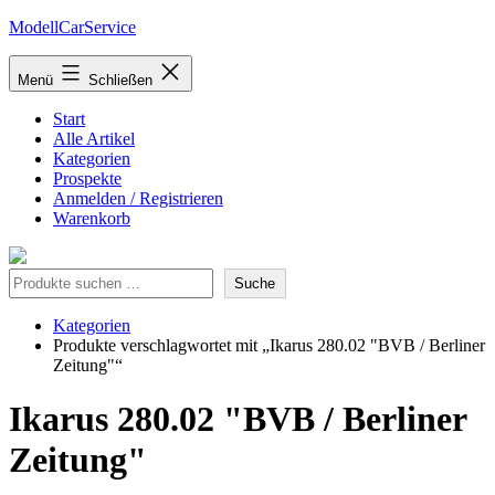
Zum
ModellCarService
Inhalt
springen
Menü
Schließen
Start
Alle Artikel
Kategorien
Prospekte
Anmelden / Registrieren
Warenkorb
Suche
Suche
Kategorien
Produkte verschlagwortet mit „Ikarus 280.02 "BVB / Berliner
Zeitung"“
Ikarus 280.02 "BVB / Berliner
Zeitung"