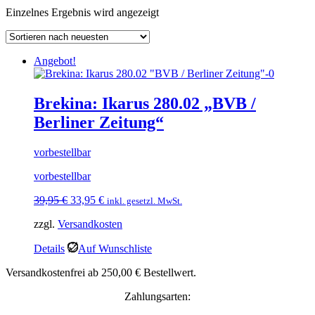
Einzelnes Ergebnis wird angezeigt
Angebot!
Brekina: Ikarus 280.02 „BVB /
Berliner Zeitung“
vorbestellbar
vorbestellbar
Ursprünglicher
Aktueller
39,95
€
33,95
€
inkl. gesetzl. MwSt.
Preis
Preis
zzgl.
Versandkosten
war:
ist:
39,95 €
33,95 €.
Details
Auf Wunschliste
Versandkostenfrei ab 250,00 € Bestellwert.
Zahlungsarten: