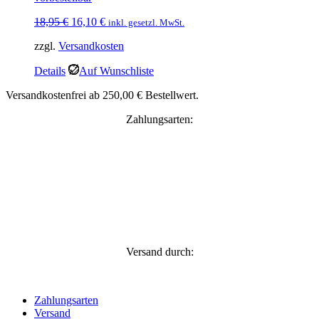
Ursprünglicher
Aktueller
18,95
€
16,10
€
inkl. gesetzl. MwSt.
Preis
Preis
zzgl.
Versandkosten
war:
ist:
18,95 €
16,10 €.
Details
Auf Wunschliste
Versandkostenfrei ab 250,00 € Bestellwert.
Zahlungsarten:
Versand durch:
Zahlungsarten
Versand