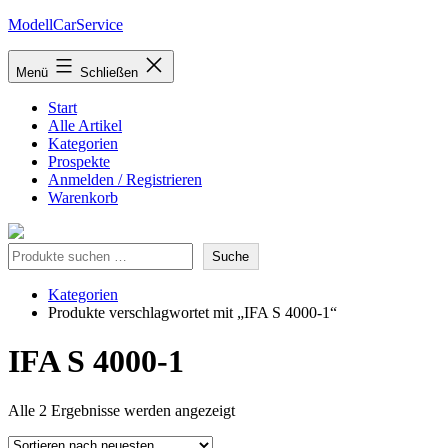
Zum
ModellCarService
Inhalt
springen
Menü
Schließen
Start
Alle Artikel
Kategorien
Prospekte
Anmelden / Registrieren
Warenkorb
Suche
Suche
Kategorien
Produkte verschlagwortet mit „IFA S 4000-1“
IFA S 4000-1
Nach
Alle 2 Ergebnisse werden angezeigt
neuesten
sortiert