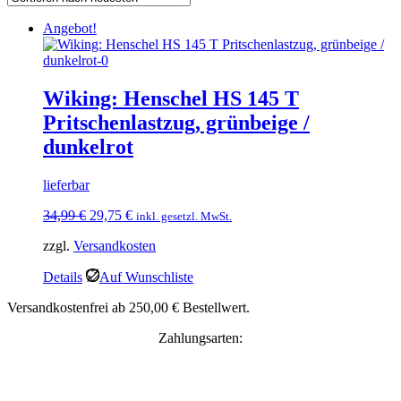
Angebot!
Wiking: Henschel HS 145 T
Pritschenlastzug, grünbeige /
dunkelrot
lieferbar
Ursprünglicher
Aktueller
34,99
€
29,75
€
inkl. gesetzl. MwSt.
Preis
Preis
zzgl.
Versandkosten
war:
ist:
34,99 €
29,75 €.
Details
Auf Wunschliste
Versandkostenfrei ab 250,00 € Bestellwert.
Zahlungsarten: