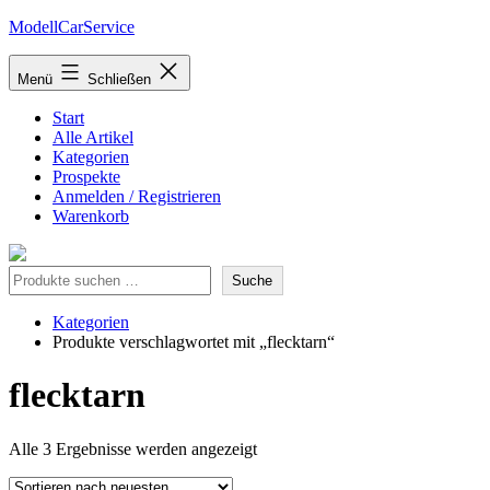
Zum
ModellCarService
Inhalt
springen
Menü
Schließen
Start
Alle Artikel
Kategorien
Prospekte
Anmelden / Registrieren
Warenkorb
Suche
Suche
Kategorien
Produkte verschlagwortet mit „flecktarn“
flecktarn
Nach
Alle 3 Ergebnisse werden angezeigt
neuesten
sortiert