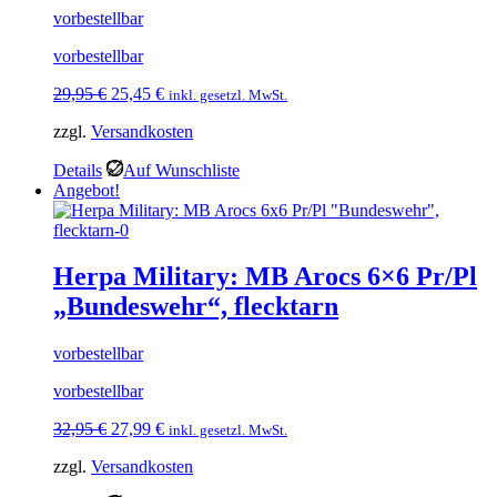
vorbestellbar
vorbestellbar
Ursprünglicher
Aktueller
29,95
€
25,45
€
inkl. gesetzl. MwSt.
Preis
Preis
zzgl.
Versandkosten
war:
ist:
29,95 €
25,45 €.
Details
Auf Wunschliste
Angebot!
Herpa Military: MB Arocs 6×6 Pr/Pl
„Bundeswehr“, flecktarn
vorbestellbar
vorbestellbar
Ursprünglicher
Aktueller
32,95
€
27,99
€
inkl. gesetzl. MwSt.
Preis
Preis
zzgl.
Versandkosten
war:
ist:
32,95 €
27,99 €.