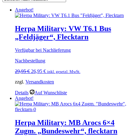
Angebot!
Herpa Military: VW T6.1 Bus
„Feldjäger“, Flecktarn
Verfügbar bei Nachlieferung
Nachbestellung
Ursprünglicher
Aktueller
29,95
€
26,95
€
inkl. gesetzl. MwSt.
Preis
Preis
zzgl.
Versandkosten
war:
ist:
29,95 €
26,95 €.
Details
Auf Wunschliste
Angebot!
Herpa Military: MB Arocs 6×4
Zugm. „Bundeswehr“, flecktarn