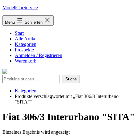
Zum
ModellCarService
Inhalt
springen
Menü
Schließen
Start
Alle Artikel
Kategorien
Prospekte
Anmelden / Registrieren
Warenkorb
Suche
Suche
Kategorien
Produkte verschlagwortet mit „Fiat 306/3 Interurbano
"SITA"“
Fiat 306/3 Interurbano "SITA"
Einzelnes Ergebnis wird angezeigt