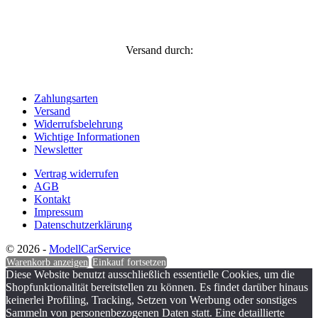
Versand durch:
Zahlungsarten
Versand
Widerrufsbelehrung
Wichtige Informationen
Newsletter
Vertrag widerrufen
AGB
Kontakt
Impressum
Datenschutzerklärung
© 2026 -
ModellCarService
Warenkorb anzeigen
Einkauf fortsetzen
Diese Website benutzt ausschließlich essentielle Cookies, um die
Shopfunktionalität bereitstellen zu können. Es findet darüber hinaus
keinerlei Profiling, Tracking, Setzen von Werbung oder sonstiges
Sammeln von personenbezogenen Daten statt. Eine detaillierte