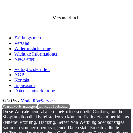
Versand durch:
Zahlungsarten
Versand
Widerrufsbelehrung
Wichtige Informationen
Newsletter
Vertrag widerrufen
AGB
Kontakt
Impressum
Datenschutzerklärung
© 2026 -
ModellCarService
Warenkorb anzeigen
Einkauf fortsetzen
Diese Website benutzt ausschließlich essentielle Cookies, um die
Shopfunktionalität bereitstellen zu können. Es findet darüber hinaus
keinerlei Profiling, Tracking, Setzen von Werbung oder sonstiges
Sammeln von personenbezogenen Daten statt. Eine detaillierte
Auflistung aller verwendeter Cookies und deren Zweck entnehmen