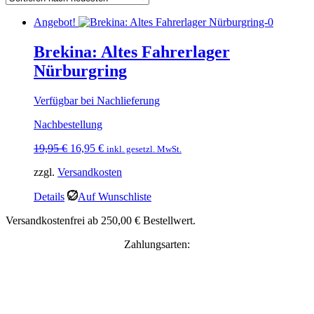
Angebot!
Brekina: Altes Fahrerlager
Nürburgring
Verfügbar bei Nachlieferung
Nachbestellung
Ursprünglicher
Aktueller
19,95
€
16,95
€
inkl. gesetzl. MwSt.
Preis
Preis
zzgl.
Versandkosten
war:
ist:
19,95 €
16,95 €.
Details
Auf Wunschliste
Versandkostenfrei ab 250,00 € Bestellwert.
Zahlungsarten: