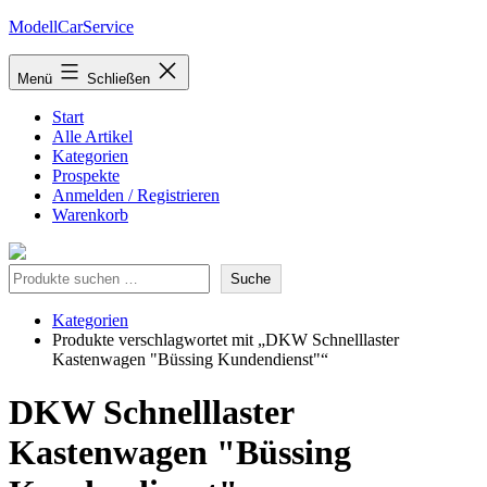
Zum
ModellCarService
Inhalt
springen
Menü
Schließen
Start
Alle Artikel
Kategorien
Prospekte
Anmelden / Registrieren
Warenkorb
Suche
Suche
Kategorien
Produkte verschlagwortet mit „DKW Schnelllaster
Kastenwagen "Büssing Kundendienst"“
DKW Schnelllaster
Kastenwagen "Büssing