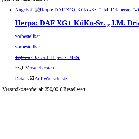
Angebot!
Herpa: DAF XG+ KüKo-Sz. „J.M. Dri
vorbestellbar
vorbestellbar
Ursprünglicher
Aktueller
47,95
€
40,75
€
inkl. gesetzl. MwSt.
Preis
Preis
zzgl.
Versandkosten
war:
ist:
47,95 €
40,75 €.
Details
Auf Wunschliste
Versandkostenfrei ab 250,00 € Bestellwert.