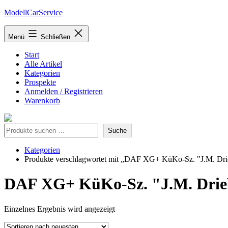
Zum
ModellCarService
Inhalt
springen
Menü
Schließen
Start
Alle Artikel
Kategorien
Prospekte
Anmelden / Registrieren
Warenkorb
Suche
Suche
Kategorien
Produkte verschlagwortet mit „DAF XG+ KüKo-Sz. "J.M. Dri
DAF XG+ KüKo-Sz. "J.M. Drie
Einzelnes Ergebnis wird angezeigt