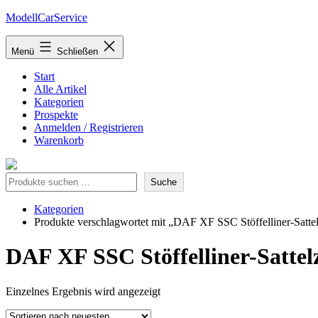
Zum
ModellCarService
Inhalt
springen
Menü
Schließen
Start
Alle Artikel
Kategorien
Prospekte
Anmelden / Registrieren
Warenkorb
Suche
Suche
Kategorien
Produkte verschlagwortet mit „DAF XF SSC Stöffelliner-Sat
DAF XF SSC Stöffelliner-Satt
Einzelnes Ergebnis wird angezeigt