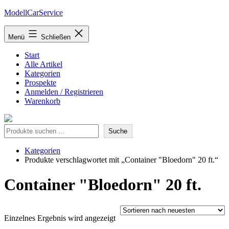
Zum
ModellCarService
Inhalt
springen
Menü
Schließen
Start
Alle Artikel
Kategorien
Prospekte
Anmelden / Registrieren
Warenkorb
Suche
Suche
Kategorien
Produkte verschlagwortet mit „Container "Bloedorn" 20 ft.“
Container "Bloedorn" 20 ft.
Einzelnes Ergebnis wird angezeigt