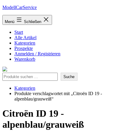
Zum
ModellCarService
Inhalt
springen
Menü
Schließen
Start
Alle Artikel
Kategorien
Prospekte
Anmelden / Registrieren
Warenkorb
Suche
Suche
Kategorien
Produkte verschlagwortet mit „Citroën ID 19 -
alpenblau/grauweiß“
Citroën ID 19 -
alpenblau/grauweiß