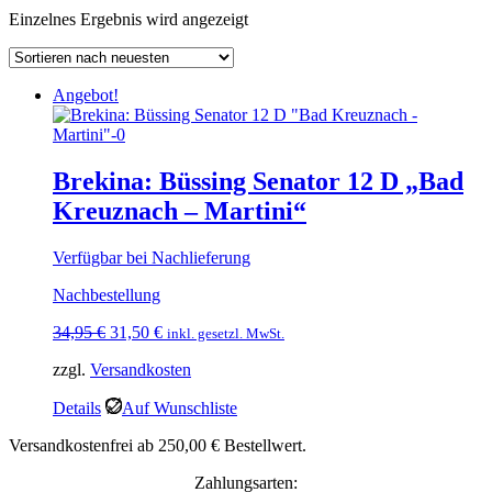
Einzelnes Ergebnis wird angezeigt
Angebot!
Brekina: Büssing Senator 12 D „Bad
Kreuznach – Martini“
Verfügbar bei Nachlieferung
Nachbestellung
Ursprünglicher
Aktueller
34,95
€
31,50
€
inkl. gesetzl. MwSt.
Preis
Preis
zzgl.
Versandkosten
war:
ist:
34,95 €
31,50 €.
Details
Auf Wunschliste
Versandkostenfrei ab 250,00 € Bestellwert.
Zahlungsarten: