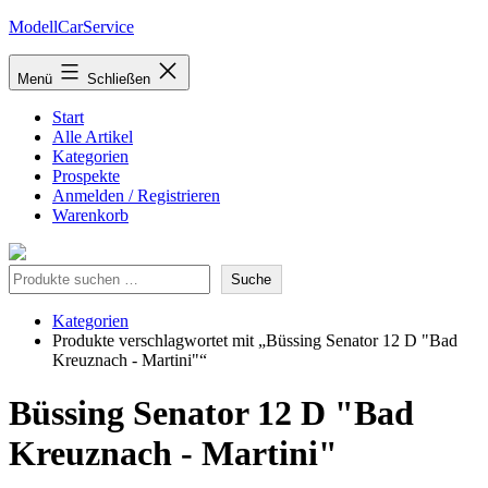
Zum
ModellCarService
Inhalt
springen
Menü
Schließen
Start
Alle Artikel
Kategorien
Prospekte
Anmelden / Registrieren
Warenkorb
Suche
Suche
Kategorien
Produkte verschlagwortet mit „Büssing Senator 12 D "Bad
Kreuznach - Martini"“
Büssing Senator 12 D "Bad
Kreuznach - Martini"