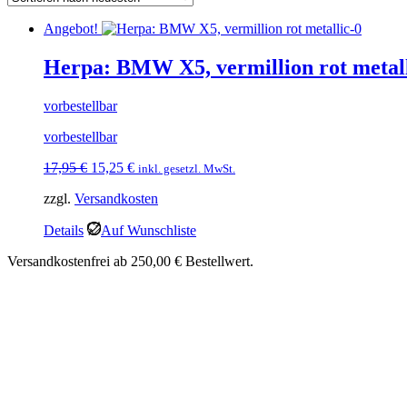
Angebot!
Herpa: BMW X5, vermillion rot metal
vorbestellbar
vorbestellbar
Ursprünglicher
Aktueller
17,95
€
15,25
€
inkl. gesetzl. MwSt.
Preis
Preis
zzgl.
Versandkosten
war:
ist:
17,95 €
15,25 €.
Details
Auf Wunschliste
Versandkostenfrei ab 250,00 € Bestellwert.