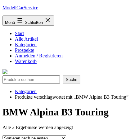
Zum
ModellCarService
Inhalt
springen
Menü
Schließen
Start
Alle Artikel
Kategorien
Prospekte
Anmelden / Registrieren
Warenkorb
Suche
Suche
Kategorien
Produkte verschlagwortet mit „BMW Alpina B3 Touring“
BMW Alpina B3 Touring
Nach
Alle 2 Ergebnisse werden angezeigt
neuesten
sortiert