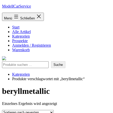
Zum
ModellCarService
Inhalt
springen
Menü
Schließen
Start
Alle Artikel
Kategorien
Prospekte
Anmelden / Registrieren
Warenkorb
Suche
Suche
Kategorien
Produkte verschlagwortet mit „beryllmetallic“
beryllmetallic
Einzelnes Ergebnis wird angezeigt