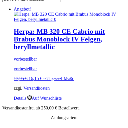
Angebot!
Herpa: MB 320 CE Cabrio mit
Brabus Monoblock IV Felgen,
beryllmetallic
vorbestellbar
vorbestellbar
Ursprünglicher
Aktueller
17,95
€
16,15
€
inkl. gesetzl. MwSt.
Preis
Preis
zzgl.
Versandkosten
war:
ist:
17,95 €
16,15 €.
Details
Auf Wunschliste
Versandkostenfrei ab 250,00 € Bestellwert.
Zahlungsarten: