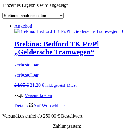
Einzelnes Ergebnis wird angezeigt
Angebot!
Brekina: Bedford TK Pr/Pl
„Geldersche Tramwegen“
vorbestellbar
vorbestellbar
Ursprünglicher
Aktueller
24,95
€
21,20
€
inkl. gesetzl. MwSt.
Preis
Preis
zzgl.
Versandkosten
war:
ist:
24,95 €
21,20 €.
Details
Auf Wunschliste
Versandkostenfrei ab 250,00 € Bestellwert.
Zahlungsarten: