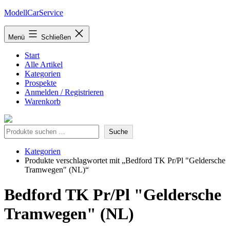
Zum
ModellCarService
Inhalt
springen
Menü
Schließen
Start
Alle Artikel
Kategorien
Prospekte
Anmelden / Registrieren
Warenkorb
Suche
Suche
Kategorien
Produkte verschlagwortet mit „Bedford TK Pr/Pl "Geldersche
Tramwegen" (NL)“
Bedford TK Pr/Pl "Geldersche
Tramwegen" (NL)