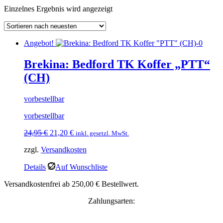
Einzelnes Ergebnis wird angezeigt
Angebot!
Brekina: Bedford TK Koffer „PTT“
(CH)
vorbestellbar
vorbestellbar
Ursprünglicher
Aktueller
24,95
€
21,20
€
inkl. gesetzl. MwSt.
Preis
Preis
zzgl.
Versandkosten
war:
ist:
24,95 €
21,20 €.
Details
Auf Wunschliste
Versandkostenfrei ab 250,00 € Bestellwert.
Zahlungsarten: