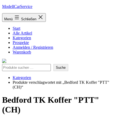
Zum
ModellCarService
Inhalt
springen
Menü
Schließen
Start
Alle Artikel
Kategorien
Prospekte
Anmelden / Registrieren
Warenkorb
Suche
Suche
Kategorien
Produkte verschlagwortet mit „Bedford TK Koffer "PTT"
(CH)“
Bedford TK Koffer "PTT"
(CH)