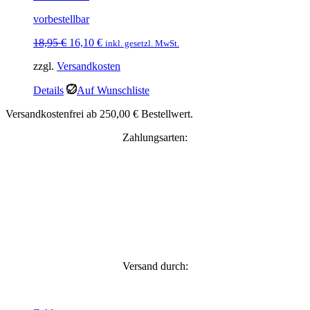
vorbestellbar
Ursprünglicher
Aktueller
18,95
€
16,10
€
inkl. gesetzl. MwSt.
Preis
Preis
zzgl.
Versandkosten
war:
ist:
18,95 €
16,10 €.
Details
Auf Wunschliste
Versandkostenfrei ab 250,00 € Bestellwert.
Zahlungsarten:
Versand durch: