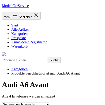
Zum
ModellCarService
Inhalt
springen
Menü
Schließen
Start
Alle Artikel
Kategorien
Prospekte
Anmelden / Registrieren
Warenkorb
Suche
Suche
Kategorien
Produkte verschlagwortet mit „Audi A6 Avant“
Audi A6 Avant
Nach
Alle 4 Ergebnisse werden angezeigt
neuesten
sortiert