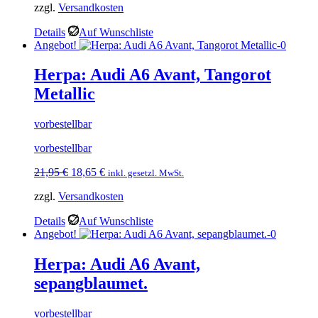
zzgl.
Versandkosten
Details
Auf Wunschliste
Angebot!
Herpa: Audi A6 Avant, Tangorot
Metallic
vorbestellbar
vorbestellbar
Ursprünglicher
Aktueller
21,95
€
18,65
€
inkl. gesetzl. MwSt.
Preis
Preis
zzgl.
Versandkosten
war:
ist:
21,95 €
18,65 €.
Details
Auf Wunschliste
Angebot!
Herpa: Audi A6 Avant,
sepangblaumet.
vorbestellbar