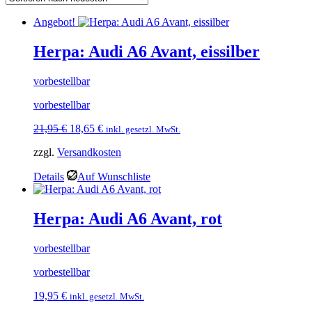
Angebot!
Herpa: Audi A6 Avant, eissilber
vorbestellbar
vorbestellbar
Ursprünglicher
Aktueller
21,95
€
18,65
€
inkl. gesetzl. MwSt.
Preis
Preis
zzgl.
Versandkosten
war:
ist:
21,95 €
18,65 €.
Details
Auf Wunschliste
Herpa: Audi A6 Avant, rot
vorbestellbar
vorbestellbar
19,95
€
inkl. gesetzl. MwSt.