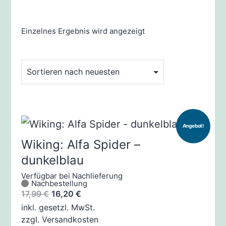
Einzelnes Ergebnis wird angezeigt
Angebot!
Wiking: Alfa Spider –
dunkelblau
Verfügbar bei Nachlieferung
Nachbestellung
Ursprünglicher
Aktueller
17,99
€
16,20
€
Preis
Preis
inkl. gesetzl. MwSt.
zzgl.
Versandkosten
war:
ist: