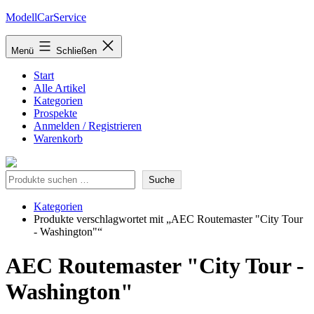
Zum
ModellCarService
Inhalt
springen
Menü
Schließen
Start
Alle Artikel
Kategorien
Prospekte
Anmelden / Registrieren
Warenkorb
Suche
Suche
Kategorien
Produkte verschlagwortet mit „AEC Routemaster "City Tour
- Washington"“
AEC Routemaster "City Tour -
Washington"