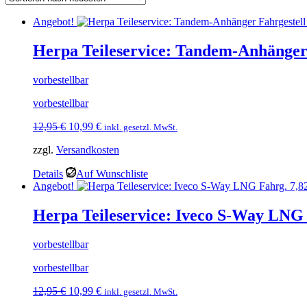
Angebot!
Herpa Teileservice: Tandem-Anhänger 
vorbestellbar
vorbestellbar
Ursprünglicher
Aktueller
12,95
€
10,99
€
inkl. gesetzl. MwSt.
Preis
Preis
zzgl.
Versandkosten
war:
ist:
12,95 €
10,99 €.
Details
Auf Wunschliste
Angebot!
Herpa Teileservice: Iveco S-Way LNG 
vorbestellbar
vorbestellbar
Ursprünglicher
Aktueller
12,95
€
10,99
€
inkl. gesetzl. MwSt.
Preis
Preis