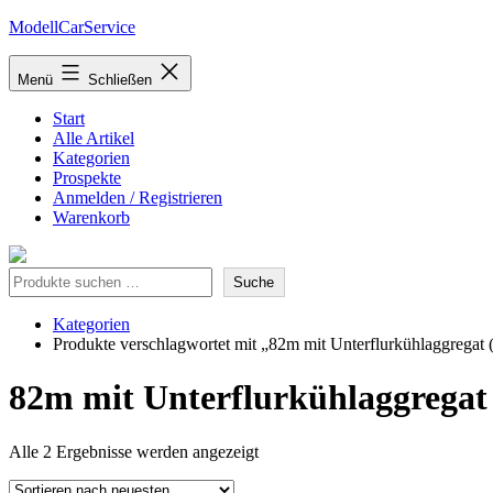
Zum
ModellCarService
Inhalt
springen
Menü
Schließen
Start
Alle Artikel
Kategorien
Prospekte
Anmelden / Registrieren
Warenkorb
Suche
Suche
Kategorien
Produkte verschlagwortet mit „82m mit Unterflurkühlaggregat 
82m mit Unterflurkühlaggregat 
Nach
Alle 2 Ergebnisse werden angezeigt
neuesten
sortiert