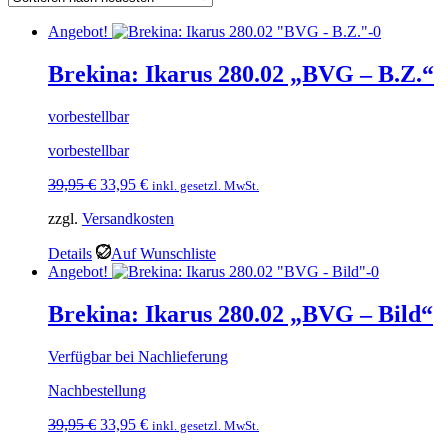
Angebot!
Brekina: Ikarus 280.02 „BVG – B.Z.“
vorbestellbar
vorbestellbar
Ursprünglicher
Aktueller
39,95
€
33,95
€
inkl. gesetzl. MwSt.
Preis
Preis
zzgl.
Versandkosten
war:
ist:
39,95 €
33,95 €.
Details
Auf Wunschliste
Angebot!
Brekina: Ikarus 280.02 „BVG – Bild“
Verfügbar bei Nachlieferung
Nachbestellung
Ursprünglicher
Aktueller
39,95
€
33,95
€
inkl. gesetzl. MwSt.
Preis
Preis