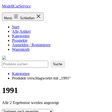
Zum
ModellCarService
Inhalt
springen
Menü
Schließen
Start
Alle Artikel
Kategorien
Prospekte
Anmelden / Registrieren
Warenkorb
Suche
Suche
Kategorien
Produkte verschlagwortet mit „1991“
1991
Nach
Alle 2 Ergebnisse werden angezeigt
neuesten
sortiert