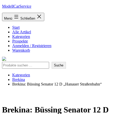
Zum
ModellCarService
Inhalt
springen
Menü
Schließen
Start
Alle Artikel
Kategorien
Prospekte
Anmelden / Registrieren
Warenkorb
Suche
Suche
Kategorien
Brekina
Brekina: Büssing Senator 12 D „Hanauer Straßenbahn“
Brekina: Büssing Senator 12 D