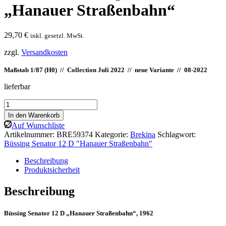
„Hanauer Straßenbahn“
29,70
€
inkl. gesetzl. MwSt.
zzgl.
Versandkosten
Maßstab 1/87 (H0) // Collection Juli 2022 // neue Variante // 08-2022
lieferbar
Brekina:
Büssing
In den Warenkorb
Senator
Auf Wunschliste
12
Artikelnummer:
BRE59374
Kategorie:
Brekina
Schlagwort:
D
Büssing Senator 12 D "Hanauer Straßenbahn"
"Hanauer
Straßenbahn"
Beschreibung
Menge
Produktsicherheit
Beschreibung
Büssing Senator 12 D „Hanauer Straßenbahn“, 1962