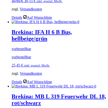
Ursprünglicher
Aktueller
35,95
€
30,55
€
inkl. gesetzl. MwSt.
Preis
Preis
zzgl.
Versandkosten
war:
ist:
35,95 €
30,55 €.
Details
Auf Wunschliste
Brekina: IFA H 6 B Bus,
hellbeige/grün
vorbestellbar
vorbestellbar
25,45
€
inkl. gesetzl. MwSt.
zzgl.
Versandkosten
Details
Auf Wunschliste
Brekina: MB L 319 Feuerwehr DL 18,
rot/schwarz