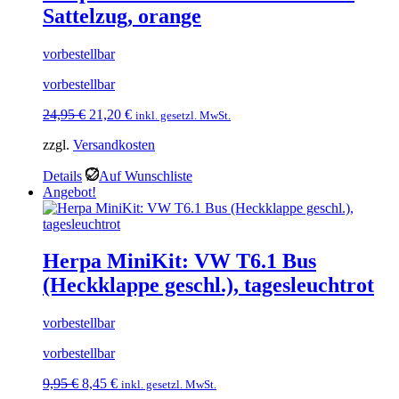
Sattelzug, orange
vorbestellbar
vorbestellbar
Ursprünglicher
Aktueller
24,95
€
21,20
€
inkl. gesetzl. MwSt.
Preis
Preis
zzgl.
Versandkosten
war:
ist:
24,95 €
21,20 €.
Details
Auf Wunschliste
Angebot!
Herpa MiniKit: VW T6.1 Bus
(Heckklappe geschl.), tagesleuchtrot
vorbestellbar
vorbestellbar
Ursprünglicher
Aktueller
9,95
€
8,45
€
inkl. gesetzl. MwSt.
Preis
Preis