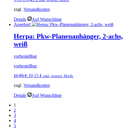
Preis
Preis
zzgl.
Versandkosten
war:
ist:
9,95 €
8,45 €.
Details
Auf Wunschliste
Angebot!
Herpa: Pkw-Planenanhänger, 2-achs,
weiß
vorbestellbar
vorbestellbar
Ursprünglicher
Aktueller
11,95
€
10,15
€
inkl. gesetzl. MwSt.
Preis
Preis
zzgl.
Versandkosten
war:
ist:
11,95 €
10,15 €.
Details
Auf Wunschliste
1
2
3
4
5