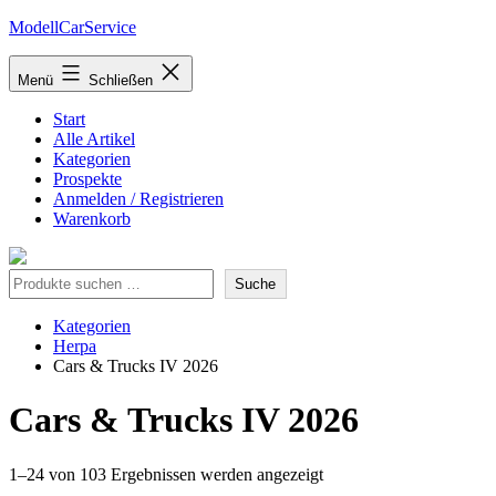
Zum
ModellCarService
Inhalt
springen
Menü
Schließen
Start
Alle Artikel
Kategorien
Prospekte
Anmelden / Registrieren
Warenkorb
Suche
Suche
Kategorien
Herpa
Cars & Trucks IV 2026
Cars & Trucks IV 2026
Nach
1–24 von 103 Ergebnissen werden angezeigt
neuesten