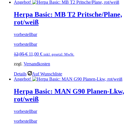
Angebot!
Herpa Basic: MB T2 Pritsche/Plane,
rot/weiß
vorbestellbar
vorbestellbar
Ursprünglicher
Aktueller
12,95
€
11,00
€
inkl. gesetzl. MwSt.
Preis
Preis
zzgl.
Versandkosten
war:
ist:
12,95 €
11,00 €.
Details
Auf Wunschliste
Angebot!
Herpa Basic: MAN G90 Planen-Lkw,
rot/weiß
vorbestellbar
vorbestellbar