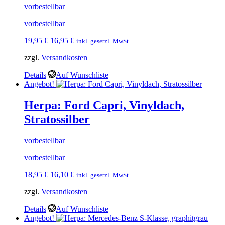
vorbestellbar
vorbestellbar
Ursprünglicher
Aktueller
19,95
€
16,95
€
inkl. gesetzl. MwSt.
Preis
Preis
zzgl.
Versandkosten
war:
ist:
19,95 €
16,95 €.
Details
Auf Wunschliste
Angebot!
Herpa: Ford Capri, Vinyldach,
Stratossilber
vorbestellbar
vorbestellbar
Ursprünglicher
Aktueller
18,95
€
16,10
€
inkl. gesetzl. MwSt.
Preis
Preis
zzgl.
Versandkosten
war:
ist:
18,95 €
16,10 €.
Details
Auf Wunschliste
Angebot!