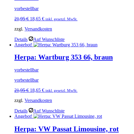
vorbestellbar
Ursprünglicher
Aktueller
21,95
€
18,65
€
inkl. gesetzl. MwSt.
Preis
Preis
zzgl.
Versandkosten
war:
ist:
21,95 €
18,65 €.
Details
Auf Wunschliste
Angebot!
Herpa: Wartburg 353 66, braun
vorbestellbar
vorbestellbar
Ursprünglicher
Aktueller
21,95
€
18,65
€
inkl. gesetzl. MwSt.
Preis
Preis
zzgl.
Versandkosten
war:
ist:
21,95 €
18,65 €.
Details
Auf Wunschliste
Angebot!
Herpa: VW Passat Limousine, rot