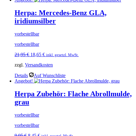
Herpa: Mercedes-Benz GLA,
iridiumsilber
vorbestellbar
vorbestellbar
Ursprünglicher
Aktueller
21,95
€
18,65
€
inkl. gesetzl. MwSt.
Preis
Preis
zzgl.
Versandkosten
war:
ist:
21,95 €
18,65 €.
Details
Auf Wunschliste
Angebot!
Herpa Zubehör: Flache Abrollmulde,
grau
vorbestellbar
vorbestellbar
Ursprünglicher
Aktueller
9,95
€
8,45
€
inkl. gesetzl. MwSt.