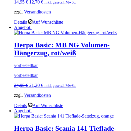
Ursprünglicher
Aktueller
14,95
€
12,70
€
inkl. gesetzl. MwSt.
Preis
Preis
zzgl.
Versandkosten
war:
ist:
14,95 €
12,70 €.
Details
Auf Wunschliste
Angebot!
Herpa Basic: MB NG Volumen-
Hängerzug, rot/weiß
vorbestellbar
vorbestellbar
Ursprünglicher
Aktueller
24,95
€
21,20
€
inkl. gesetzl. MwSt.
Preis
Preis
zzgl.
Versandkosten
war:
ist:
24,95 €
21,20 €.
Details
Auf Wunschliste
Angebot!
Herpa Basic: Scania 141 Tieflade-