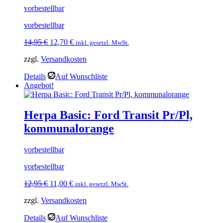
vorbestellbar
vorbestellbar
Ursprünglicher
Aktueller
14,95
€
12,70
€
inkl. gesetzl. MwSt.
Preis
Preis
zzgl.
Versandkosten
war:
ist:
14,95 €
12,70 €.
Details
Auf Wunschliste
Angebot!
Herpa Basic: Ford Transit Pr/Pl,
kommunalorange
vorbestellbar
vorbestellbar
Ursprünglicher
Aktueller
12,95
€
11,00
€
inkl. gesetzl. MwSt.
Preis
Preis
zzgl.
Versandkosten
war:
ist:
12,95 €
11,00 €.
Details
Auf Wunschliste