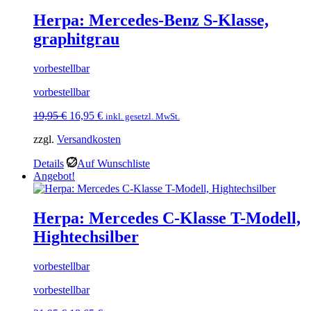
Herpa: Mercedes-Benz S-Klasse,
graphitgrau
vorbestellbar
vorbestellbar
Ursprünglicher
Aktueller
19,95
€
16,95
€
inkl. gesetzl. MwSt.
Preis
Preis
zzgl.
Versandkosten
war:
ist:
19,95 €
16,95 €.
Details
Auf Wunschliste
Angebot!
Herpa: Mercedes C-Klasse T-Modell,
Hightechsilber
vorbestellbar
vorbestellbar