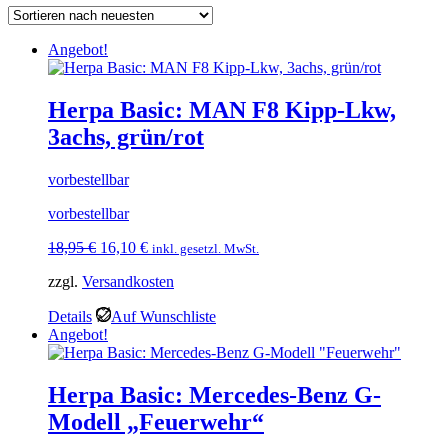
sortiert
Angebot!
Herpa Basic: MAN F8 Kipp-Lkw,
3achs, grün/rot
vorbestellbar
vorbestellbar
Ursprünglicher
Aktueller
18,95
€
16,10
€
inkl. gesetzl. MwSt.
Preis
Preis
zzgl.
Versandkosten
war:
ist:
18,95 €
16,10 €.
Details
Auf Wunschliste
Angebot!
Herpa Basic: Mercedes-Benz G-
Modell „Feuerwehr“