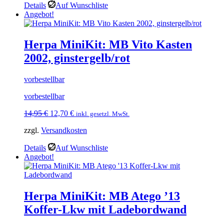
Details
Auf Wunschliste
Angebot!
Herpa MiniKit: MB Vito Kasten
2002, ginstergelb/rot
vorbestellbar
vorbestellbar
Ursprünglicher
Aktueller
14,95
€
12,70
€
inkl. gesetzl. MwSt.
Preis
Preis
zzgl.
Versandkosten
war:
ist:
14,95 €
12,70 €.
Details
Auf Wunschliste
Angebot!
Herpa MiniKit: MB Atego ’13
Koffer-Lkw mit Ladebordwand