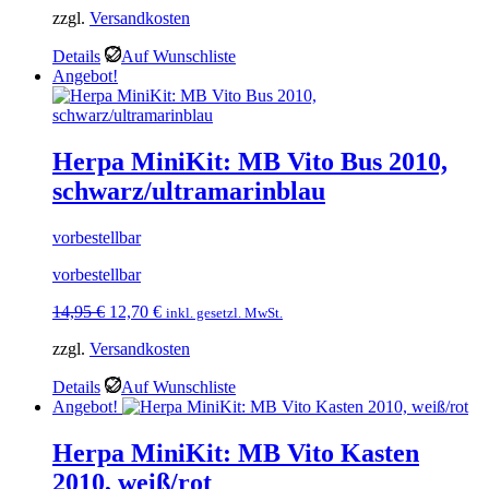
zzgl.
Versandkosten
war:
ist:
9,95 €
8,45 €.
Details
Auf Wunschliste
Angebot!
Herpa MiniKit: MB Vito Bus 2010,
schwarz/ultramarinblau
vorbestellbar
vorbestellbar
Ursprünglicher
Aktueller
14,95
€
12,70
€
inkl. gesetzl. MwSt.
Preis
Preis
zzgl.
Versandkosten
war:
ist:
14,95 €
12,70 €.
Details
Auf Wunschliste
Angebot!
Herpa MiniKit: MB Vito Kasten
2010, weiß/rot