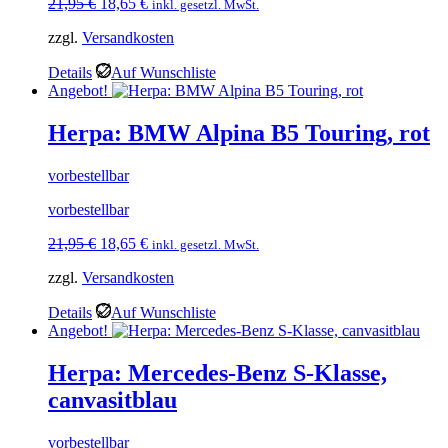
Ursprünglicher
Aktueller
21,95
€
18,65
€
inkl. gesetzl. MwSt.
Preis
Preis
zzgl.
Versandkosten
war:
ist:
21,95 €
18,65 €.
Details
Auf Wunschliste
Angebot!
Herpa: BMW Alpina B5 Touring, rot
vorbestellbar
vorbestellbar
Ursprünglicher
Aktueller
21,95
€
18,65
€
inkl. gesetzl. MwSt.
Preis
Preis
zzgl.
Versandkosten
war:
ist:
21,95 €
18,65 €.
Details
Auf Wunschliste
Angebot!
Herpa: Mercedes-Benz S-Klasse,
canvasitblau
vorbestellbar