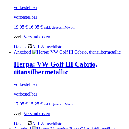
vorbestellbar
vorbestellbar
Ursprünglicher
Aktueller
19,95
€
16,95
€
inkl. gesetzl. MwSt.
Preis
Preis
zzgl.
Versandkosten
war:
ist:
19,95 €
16,95 €.
Details
Auf Wunschliste
Angebot!
Herpa: VW Golf III Cabrio,
titansilbermetallic
vorbestellbar
vorbestellbar
Ursprünglicher
Aktueller
17,95
€
15,25
€
inkl. gesetzl. MwSt.
Preis
Preis
zzgl.
Versandkosten
war:
ist:
17,95 €
15,25 €.
Details
Auf Wunschliste
Angebot!