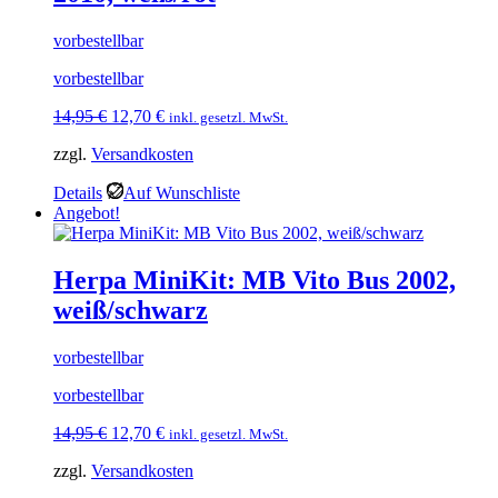
vorbestellbar
vorbestellbar
Ursprünglicher
Aktueller
14,95
€
12,70
€
inkl. gesetzl. MwSt.
Preis
Preis
zzgl.
Versandkosten
war:
ist:
14,95 €
12,70 €.
Details
Auf Wunschliste
Angebot!
Herpa MiniKit: MB Vito Bus 2002,
weiß/schwarz
vorbestellbar
vorbestellbar
Ursprünglicher
Aktueller
14,95
€
12,70
€
inkl. gesetzl. MwSt.
Preis
Preis
zzgl.
Versandkosten
war:
ist:
14,95 €
12,70 €.