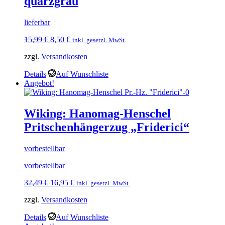
quarzgrau
lieferbar
Ursprünglicher
Aktueller
15,99
€
8,50
€
inkl. gesetzl. MwSt.
Preis
Preis
zzgl.
Versandkosten
war:
ist:
15,99 €
8,50 €.
Details
Auf Wunschliste
Angebot!
Wiking: Hanomag-Henschel
Pritschenhängerzug „Friderici“
vorbestellbar
vorbestellbar
Ursprünglicher
Aktueller
32,49
€
16,95
€
inkl. gesetzl. MwSt.
Preis
Preis
zzgl.
Versandkosten
war:
ist:
32,49 €
16,95 €.
Details
Auf Wunschliste