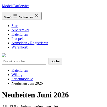
Zum
ModellCarService
Inhalt
springen
Menü
Schließen
Start
Alle Artikel
Kategorien
Prospekte
Anmelden / Registrieren
Warenkorb
Suche
Suche
Kategorien
Wiking
Serienmodelle
Neuheiten Juni 2026
Neuheiten Juni 2026
Nach
Alle 13 Ergebnisse werden angezeigt