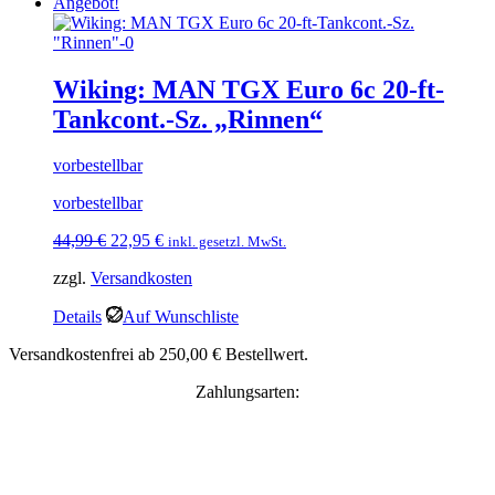
Angebot!
Wiking: MAN TGX Euro 6c 20-ft-
Tankcont.-Sz. „Rinnen“
vorbestellbar
vorbestellbar
Ursprünglicher
Aktueller
44,99
€
22,95
€
inkl. gesetzl. MwSt.
Preis
Preis
zzgl.
Versandkosten
war:
ist:
44,99 €
22,95 €.
Details
Auf Wunschliste
Versandkostenfrei ab 250,00 € Bestellwert.
Zahlungsarten: