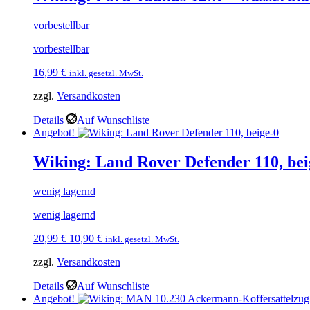
vorbestellbar
vorbestellbar
16,99
€
inkl. gesetzl. MwSt.
zzgl.
Versandkosten
Details
Auf Wunschliste
Angebot!
Wiking: Land Rover Defender 110, bei
wenig lagernd
wenig lagernd
Ursprünglicher
Aktueller
20,99
€
10,90
€
inkl. gesetzl. MwSt.
Preis
Preis
zzgl.
Versandkosten
war:
ist:
20,99 €
10,90 €.
Details
Auf Wunschliste
Angebot!