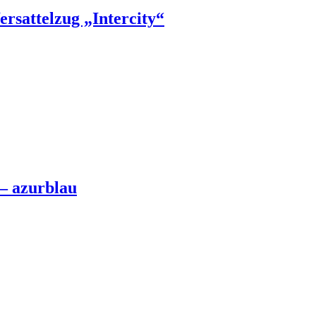
sattelzug „Intercity“
– azurblau