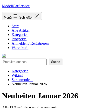
Zum
ModellCarService
Inhalt
springen
Menü
Schließen
Start
Alle Artikel
Kategorien
Prospekte
Anmelden / Registrieren
Warenkorb
Suche
Suche
Kategorien
Wiking
Serienmodelle
Neuheiten Januar 2026
Neuheiten Januar 2026
Nach
Alle 13 Ergebnisse werden angezeigt