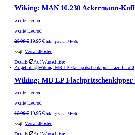
Wiking: MAN 10.230 Ackermann-Koffer
wenig lagernd
wenig lagernd
Ursprünglicher
Aktueller
26,99
€
19,95
€
inkl. gesetzl. MwSt.
Preis
Preis
zzgl.
Versandkosten
war:
ist:
26,99 €
19,95 €.
Details
Auf Wunschliste
Angebot!
Wiking: MB LP Flachpritschenkipper 
wenig lagernd
wenig lagernd
Ursprünglicher
Aktueller
16,99
€
10,95
€
inkl. gesetzl. MwSt.
Preis
Preis
zzgl.
Versandkosten
war:
ist:
16,99 €
10,95 €.
Details
Auf Wunschliste