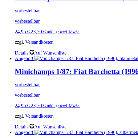
vorbestellbar
vorbestellbar
Ursprünglicher
Aktueller
24,95
€
23,70
€
inkl. gesetzl. MwSt.
Preis
Preis
zzgl.
Versandkosten
war:
ist:
24,95 €
23,70 €.
Details
Auf Wunschliste
Angebot!
Minichamps 1/87: Fiat Barchetta (1996
vorbestellbar
vorbestellbar
Ursprünglicher
Aktueller
24,95
€
23,70
€
inkl. gesetzl. MwSt.
Preis
Preis
zzgl.
Versandkosten
war:
ist:
24,95 €
23,70 €.
Details
Auf Wunschliste
Angebot!