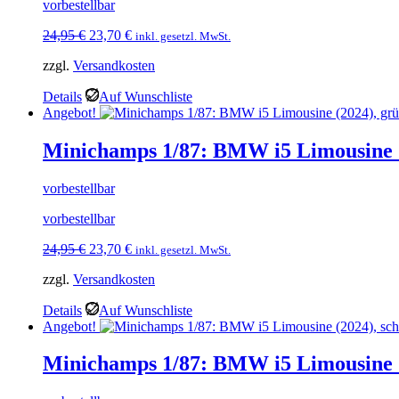
vorbestellbar
Ursprünglicher
Aktueller
24,95
€
23,70
€
inkl. gesetzl. MwSt.
Preis
Preis
zzgl.
Versandkosten
war:
ist:
24,95 €
23,70 €.
Details
Auf Wunschliste
Angebot!
Minichamps 1/87: BMW i5 Limousine (
vorbestellbar
vorbestellbar
Ursprünglicher
Aktueller
24,95
€
23,70
€
inkl. gesetzl. MwSt.
Preis
Preis
zzgl.
Versandkosten
war:
ist:
24,95 €
23,70 €.
Details
Auf Wunschliste
Angebot!
Minichamps 1/87: BMW i5 Limousine (