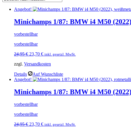
Angebot!
Minichamps 1/87: BMW i4 M50 (2022),
vorbestellbar
vorbestellbar
Ursprünglicher
Aktueller
24,95
€
23,70
€
inkl. gesetzl. MwSt.
Preis
Preis
zzgl.
Versandkosten
war:
ist:
24,95 €
23,70 €.
Details
Auf Wunschliste
Angebot!
Minichamps 1/87: BMW i4 M50 (2022),
vorbestellbar
vorbestellbar
Ursprünglicher
Aktueller
24,95
€
23,70
€
inkl. gesetzl. MwSt.
Preis
Preis