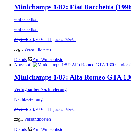
Minichamps 1/87: Fiat Barchetta (1996)
vorbestellbar
vorbestellbar
Ursprünglicher
Aktueller
24,95
€
23,70
€
inkl. gesetzl. MwSt.
Preis
Preis
zzgl.
Versandkosten
war:
ist:
24,95 €
23,70 €.
Details
Auf Wunschliste
Angebot!
Minichamps 1/87: Alfa Romeo GTA 1300
Verfügbar bei Nachlieferung
Nachbestellung
Ursprünglicher
Aktueller
24,95
€
23,70
€
inkl. gesetzl. MwSt.
Preis
Preis
zzgl.
Versandkosten
war:
ist:
24,95 €
23,70 €.
Details
Auf Wunschliste