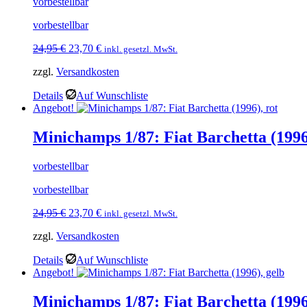
vorbestellbar
vorbestellbar
Ursprünglicher
Aktueller
24,95
€
23,70
€
inkl. gesetzl. MwSt.
Preis
Preis
zzgl.
Versandkosten
war:
ist:
24,95 €
23,70 €.
Details
Auf Wunschliste
Angebot!
Minichamps 1/87: Fiat Barchetta (1996
vorbestellbar
vorbestellbar
Ursprünglicher
Aktueller
24,95
€
23,70
€
inkl. gesetzl. MwSt.
Preis
Preis
zzgl.
Versandkosten
war:
ist:
24,95 €
23,70 €.
Details
Auf Wunschliste
Angebot!
Minichamps 1/87: Fiat Barchetta (1996