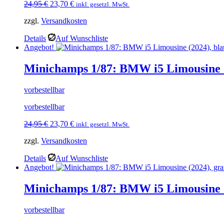
Ursprünglicher
Aktueller
24,95
€
23,70
€
inkl. gesetzl. MwSt.
Preis
Preis
zzgl.
Versandkosten
war:
ist:
24,95 €
23,70 €.
Details
Auf Wunschliste
Angebot!
Minichamps 1/87: BMW i5 Limousine (
vorbestellbar
vorbestellbar
Ursprünglicher
Aktueller
24,95
€
23,70
€
inkl. gesetzl. MwSt.
Preis
Preis
zzgl.
Versandkosten
war:
ist:
24,95 €
23,70 €.
Details
Auf Wunschliste
Angebot!
Minichamps 1/87: BMW i5 Limousine (
vorbestellbar