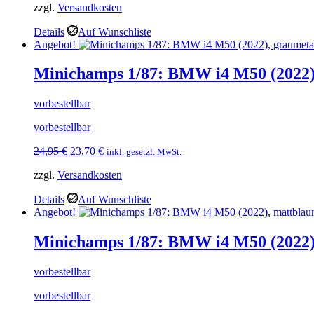
zzgl.
Versandkosten
war:
ist:
24,95 €
23,70 €.
Details
Auf Wunschliste
Angebot!
Minichamps 1/87: BMW i4 M50 (2022),
vorbestellbar
vorbestellbar
Ursprünglicher
Aktueller
24,95
€
23,70
€
inkl. gesetzl. MwSt.
Preis
Preis
zzgl.
Versandkosten
war:
ist:
24,95 €
23,70 €.
Details
Auf Wunschliste
Angebot!
Minichamps 1/87: BMW i4 M50 (2022),
vorbestellbar
vorbestellbar