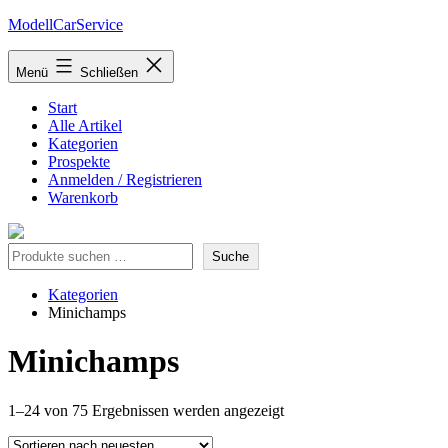
Zum
ModellCarService
Inhalt
springen
Menü
Schließen
Start
Alle Artikel
Kategorien
Prospekte
Anmelden / Registrieren
Warenkorb
Suche
Suche
Kategorien
Minichamps
Minichamps
Nach
1–24 von 75 Ergebnissen werden angezeigt
neuesten
sortiert